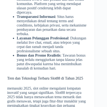
komunitas. Platform yang sering mendapat
ulasan positif cenderung lebih dapat
dipercaya.
Transparansi Informasi
: Situs harus
menyediakan detail tentang terms and
conditions, kebijakan privasi, serta mekanisme
pembayaran dan penarikan dana secara
terbuka.
Layanan Pelanggan Profesional
: Dukungan
melalui live chat, email, atau telepon yang
cepat dan ramah menjadi tanda
profesionalisme sebuah situs.
Bonus dan Promo Realistis
: Tawaran bonus
yang terlalu menggiurkan tanpa klausa jelas
patut diwaspadai karena bisa menimbulkan
masalah di kemudian hari.
Tren dan Teknologi Terbaru Slot88 di Tahun 2025
memasuki 2025, slot online mengalami lompatan
inovatif yang sangat signifikan. Slot88 terpercaya
2025 tidak hanya menawarkan tema menarik dan
grafis menawan, tetapi juga fitur-fitur mutakhir yang
meningkatkan tingkat keasyikan dan peluang