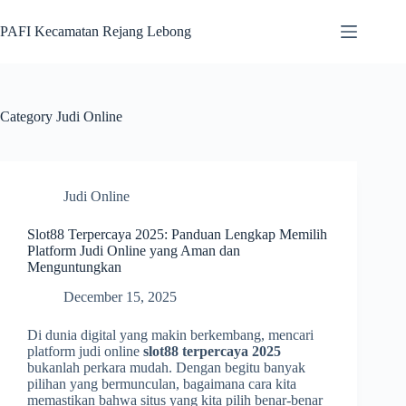
Skip
to
PAFI Kecamatan Rejang Lebong
content
Category
Judi Online
Judi Online
Slot88 Terpercaya 2025: Panduan Lengkap Memilih
Platform Judi Online yang Aman dan
Menguntungkan
December 15, 2025
Di dunia digital yang makin berkembang, mencari
platform judi online
slot88 terpercaya 2025
bukanlah perkara mudah. Dengan begitu banyak
pilihan yang bermunculan, bagaimana cara kita
memastikan bahwa situs yang kita pilih benar-benar