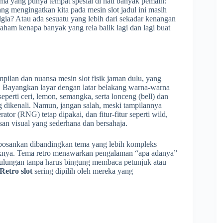
ema yang punya tempat spesial di hati banyak pemain:
yang mengingatkan kita pada mesin slot jadul ini masih
gia? Atau ada sesuatu yang lebih dari sekadar kenangan
paham kenapa banyak yang rela balik lagi dan lagi buat
pilan dan nuansa mesin slot fisik jaman dulu, yang
an. Bayangkan layar dengan latar belakang warna-warna
rti ceri, lemon, semangka, serta lonceng (bell) dan
ng dikenali. Namun, jangan salah, meski tampilannya
tor (RNG) tetap dipakai, dan fitur-fitur seperti wild,
asan visual yang sederhana dan bersahaja.
embosankan dibandingkan tema yang lebih kompleks
ariknya. Tema retro menawarkan pengalaman “apa adanya”
gulungan tanpa harus bingung membaca petunjuk atau
Retro slot
sering dipilih oleh mereka yang