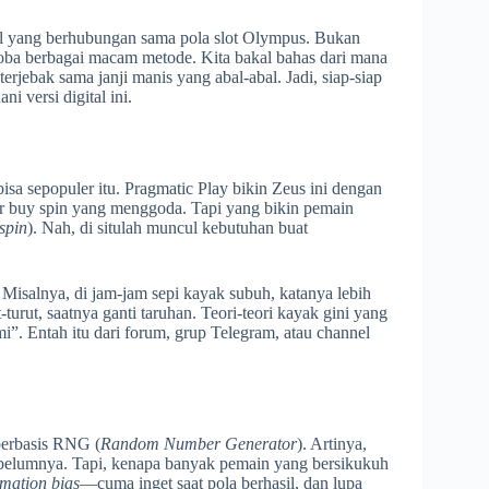
 hal yang berhubungan sama pola slot Olympus. Bukan
yoba berbagai macam metode. Kita bakal bahas dari mana
terjebak sama janji manis yang abal-abal. Jadi, siap-siap
i versi digital ini.
isa sepopuler itu. Pragmatic Play bikin Zeus ini dengan
fitur buy spin yang menggoda. Tapi yang bikin pemain
 spin
). Nah, di situlah muncul kebutuhan buat
 Misalnya, di jam-jam sepi kayak subuh, katanya lebih
turut, saatnya ganti taruhan. Teori-teori kayak gini yang
mi”. Entah itu dari forum, grup Telegram, atau channel
 berbasis RNG (
Random Number Generator
). Artinya,
ebelumnya. Tapi, kenapa banyak pemain yang bersikukuh
rmation bias
—cuma inget saat pola berhasil, dan lupa