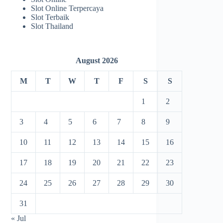
Slot Online Terpercaya
Slot Terbaik
Slot Thailand
August 2026
M
T
W
T
F
S
S
1
2
3
4
5
6
7
8
9
10
11
12
13
14
15
16
17
18
19
20
21
22
23
24
25
26
27
28
29
30
31
« Jul