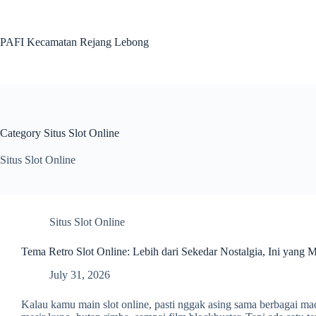
Skip
to
content
PAFI Kecamatan Rejang Lebong
Category
Situs Slot Online
Situs Slot Online
Situs Slot Online
Tema Retro Slot Online: Lebih dari Sekedar Nostalgia, Ini yang
July 31, 2026
Kalau kamu main slot online, pasti nggak asing sama berbagai m