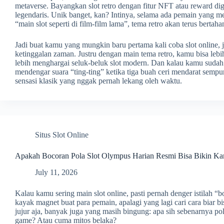
metaverse. Bayangkan slot retro dengan fitur NFT atau reward dig
legendaris. Unik banget, kan? Intinya, selama ada pemain yang m
“main slot seperti di film-film lama”, tema retro akan terus bertaha
Jadi buat kamu yang mungkin baru pertama kali coba slot online, 
ketinggalan zaman. Justru dengan main tema retro, kamu bisa leb
lebih menghargai seluk-beluk slot modern. Dan kalau kamu sudah j
mendengar suara “ting-ting” ketika tiga buah ceri mendarat sempurn
sensasi klasik yang nggak pernah lekang oleh waktu.
Situs Slot Online
Apakah Bocoran Pola Slot Olympus Harian Resmi Bisa Bikin K
July 11, 2026
Kalau kamu sering main slot online, pasti pernah denger istilah “bo
kayak magnet buat para pemain, apalagi yang lagi cari cara biar bi
jujur aja, banyak juga yang masih bingung: apa sih sebenarnya po
game? Atau cuma mitos belaka?