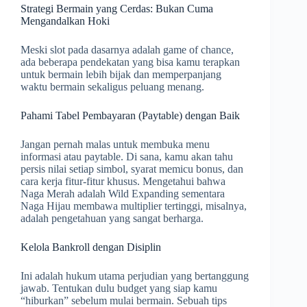
Strategi Bermain yang Cerdas: Bukan Cuma
Mengandalkan Hoki
Meski slot pada dasarnya adalah game of chance,
ada beberapa pendekatan yang bisa kamu terapkan
untuk bermain lebih bijak dan memperpanjang
waktu bermain sekaligus peluang menang.
Pahami Tabel Pembayaran (Paytable) dengan Baik
Jangan pernah malas untuk membuka menu
informasi atau paytable. Di sana, kamu akan tahu
persis nilai setiap simbol, syarat memicu bonus, dan
cara kerja fitur-fitur khusus. Mengetahui bahwa
Naga Merah adalah Wild Expanding sementara
Naga Hijau membawa multiplier tertinggi, misalnya,
adalah pengetahuan yang sangat berharga.
Kelola Bankroll dengan Disiplin
Ini adalah hukum utama perjudian yang bertanggung
jawab. Tentukan dulu budget yang siap kamu
“hiburkan” sebelum mulai bermain. Sebuah tips