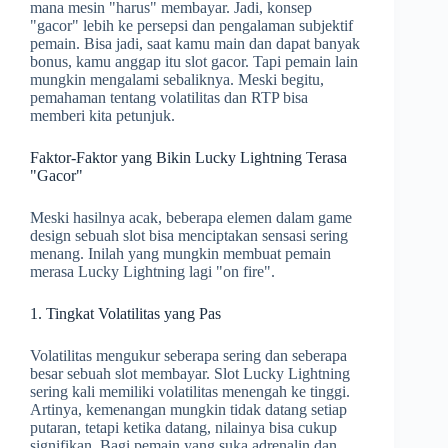
mana mesin "harus" membayar. Jadi, konsep
"gacor" lebih ke persepsi dan pengalaman subjektif
pemain. Bisa jadi, saat kamu main dan dapat banyak
bonus, kamu anggap itu slot gacor. Tapi pemain lain
mungkin mengalami sebaliknya. Meski begitu,
pemahaman tentang volatilitas dan RTP bisa
memberi kita petunjuk.
Faktor-Faktor yang Bikin Lucky Lightning Terasa
"Gacor"
Meski hasilnya acak, beberapa elemen dalam game
design sebuah slot bisa menciptakan sensasi sering
menang. Inilah yang mungkin membuat pemain
merasa Lucky Lightning lagi "on fire".
1. Tingkat Volatilitas yang Pas
Volatilitas mengukur seberapa sering dan seberapa
besar sebuah slot membayar. Slot Lucky Lightning
sering kali memiliki volatilitas menengah ke tinggi.
Artinya, kemenangan mungkin tidak datang setiap
putaran, tetapi ketika datang, nilainya bisa cukup
signifikan. Bagi pemain yang suka adrenalin dan