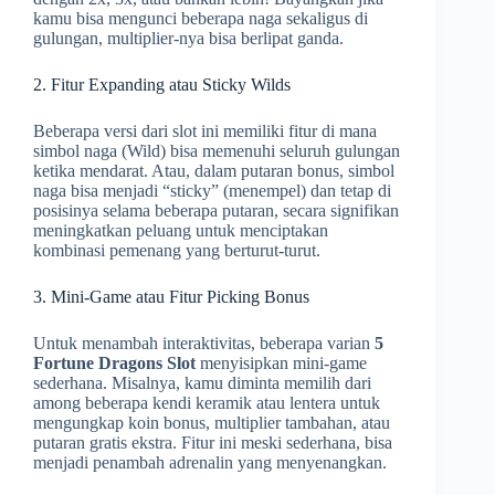
kamu bisa mengunci beberapa naga sekaligus di
gulungan, multiplier-nya bisa berlipat ganda.
2. Fitur Expanding atau Sticky Wilds
Beberapa versi dari slot ini memiliki fitur di mana
simbol naga (Wild) bisa memenuhi seluruh gulungan
ketika mendarat. Atau, dalam putaran bonus, simbol
naga bisa menjadi “sticky” (menempel) dan tetap di
posisinya selama beberapa putaran, secara signifikan
meningkatkan peluang untuk menciptakan
kombinasi pemenang yang berturut-turut.
3. Mini-Game atau Fitur Picking Bonus
Untuk menambah interaktivitas, beberapa varian
5
Fortune Dragons Slot
menyisipkan mini-game
sederhana. Misalnya, kamu diminta memilih dari
among beberapa kendi keramik atau lentera untuk
mengungkap koin bonus, multiplier tambahan, atau
putaran gratis ekstra. Fitur ini meski sederhana, bisa
menjadi penambah adrenalin yang menyenangkan.