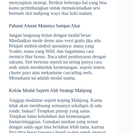
menyiapkan strategi. Berikut beberapa hal yang bisa
kamu pertimbangkan untuk memaksimalkan sesi
bermain slot mahjong ways dua hoki malam.
Pahami Aturan Mainnya Sampai Akar
Jangan langsung terjun dengan modal besar.
Manfaatkan mode demo atau versi gratis jika ada.
Pelajari simbol-simbol spesialnya: mana yang
Scatter, mana yang Wild, dan bagaimana cara
memicu fitur bonus. Baca tabel pembayaran dengan
saksam. Slot bertema seperti ini sering punya cara
unik untuk membentuk kemenangan, seperti sistem
cluster pays atau mekanisme cascading reels.
Memahami ini adalah modal utama.
Kelola Modal Seperti Ahli Strategi Mahjong
Anggap modalmu seperti keping Mahjong. Kamu
tidak akan membuang semuanya sekaligus di satu
ronde, bukan? Terapkan prinsip yang sama.
Tetapkan batas kekalahan dan kemenangan
harian/mingguan. Gunakan taruhan yang sesuai
dengan saldo agar bisa bertahan lebih lama, karena
fitur-fitur besar biasanya butuh waktu untuk muncul.