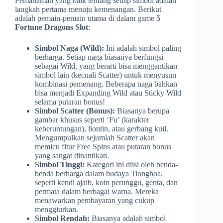
Pemahaman yang baik tentang setiap simbol adalah
langkah pertama menuju kemenangan. Berikut
adalah pemain-pemain utama di dalam game
5
Fortune Dragons Slot
:
Simbol Naga (Wild):
Ini adalah simbol paling
berharga. Setiap naga biasanya berfungsi
sebagai Wild, yang berarti bisa menggantikan
simbol lain (kecuali Scatter) untuk menyusun
kombinasi pemenang. Beberapa naga bahkan
bisa menjadi Expanding Wild atau Sticky Wild
selama putaran bonus!
Simbol Scatter (Bonus):
Biasanya berupa
gambar khusus seperti ‘Fu’ (karakter
keberuntungan), liontin, atau gerbang kuil.
Mengumpulkan sejumlah Scatter akan
memicu fitur Free Spins atau putaran bonus
yang sangat dinantikan.
Simbol Tinggi:
Kategori ini diisi oleh benda-
benda berharga dalam budaya Tionghoa,
seperti kendi ajaib, koin perunggu, genta, dan
permata dalam berbagai warna. Mereka
menawarkan pembayaran yang cukup
menggiurkan.
Simbol Rendah:
Biasanya adalah simbol