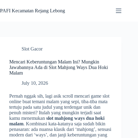
Skip
to
PAFI Kecamatan Rejang Lebong
content
Slot Gacor
Mencari Keberuntungan Malam Ini? Mungkin
Jawabannya Ada di Slot Mahjong Ways Dua Hoki
Malam
July 10, 2026
Pernah nggak sih, lagi asik scroll mencari game slot
online buat temani malam yang sepi, tiba-tiba mata
tertuju pada satu judul yang terdengar unik dan
penuh misteri? Itulah yang mungkin terjadi saat
kamu menemukan
slot mahjong ways dua hoki
malam
. Kombinasi kata-katanya saja sudah bikin
penasaran: ada nuansa klasik dari ‘mahjong’, sensasi
modern dari ‘ways’, dan janji keberuntungan yang