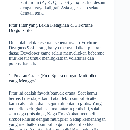
kartu remi (A, K, Q, J, 10) yang telah didesain
dengan gaya kaligrafi Asia agar tetap selaras
dengan tema.
Fitur-Fitur yang Bikin Ketagihan di 5 Fortune
Dragons Slot
Di sinilah letak keseruan sebenarnya.
5 Fortune
Dragons Slot
jarang hanya mengandalkan putaran
dasar. Developer game selalu menyelipkan beberapa
fitur kreatif untuk meningkatkan volatilitas dan
potensi hadiah.
1. Putaran Gratis (Free Spins) dengan Multiplier
yang Menggoda
Fitur ini adalah favorit banyak orang. Saat kamu
berhasil mendapatkan 3 atau lebih simbol Scatter,
kamu akan dihadiahi sejumlah putaran gratis. Yang
menarik, seringkali selama putaran gratis ini, salah
satu naga (misalnya, Naga Emas) akan menjadi
simbol khusus dengan multiplier. Setiap kemenangan
yang melibatkan simbol naga ini akan dikalikan
dengan 2x, 3x, atau bahkan lebih! Bayangkan jika