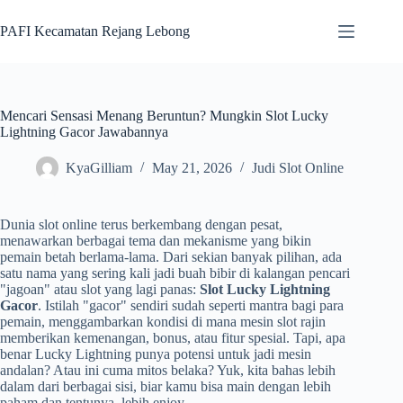
Skip
to
PAFI Kecamatan Rejang Lebong
content
Mencari Sensasi Menang Beruntun? Mungkin Slot Lucky
Lightning Gacor Jawabannya
KyaGilliam
May 21, 2026
Judi Slot Online
Dunia slot online terus berkembang dengan pesat,
menawarkan berbagai tema dan mekanisme yang bikin
pemain betah berlama-lama. Dari sekian banyak pilihan, ada
satu nama yang sering kali jadi buah bibir di kalangan pencari
"jagoan" atau slot yang lagi panas:
Slot Lucky Lightning
Gacor
. Istilah "gacor" sendiri sudah seperti mantra bagi para
pemain, menggambarkan kondisi di mana mesin slot rajin
memberikan kemenangan, bonus, atau fitur spesial. Tapi, apa
benar Lucky Lightning punya potensi untuk jadi mesin
andalan? Atau ini cuma mitos belaka? Yuk, kita bahas lebih
dalam dari berbagai sisi, biar kamu bisa main dengan lebih
paham dan tentunya, lebih enjoy.