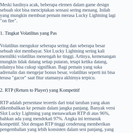
Meski hasilnya acak, beberapa elemen dalam game design
sebuah slot bisa menciptakan sensasi sering menang. Inilah
yang mungkin membuat pemain merasa Lucky Lightning lagi
"on fire".
1. Tingkat Volatilitas yang Pas
Volatilitas mengukur seberapa sering dan seberapa besar
sebuah slot membayar. Slot Lucky Lightning sering kali
memiliki volatilitas menengah ke tinggi. Artinya, kemenangan
mungkin tidak datang setiap putaran, tetapi ketika datang,
nilainya bisa cukup signifikan. Bagi pemain yang suka
adrenalin dan mengejar bonus besar, volatilitas seperti ini bisa
terasa "gacor" saat fitur utamanya akhirnya terpicu.
2. RTP (Return to Player) yang Kompetitif
RTP adalah persentase teoretis dari total taruhan yang akan
dikembalikan ke pemain dalam jangka panjang. Banyak versi
Slot Lucky Lightning yang menawarkan RTP di atas 96%,
bahkan ada yang mendekati 97%. Angka ini termasuk
kompetitif. Slot dengan RTP tinggi cenderung memberikan
pengembalian yang lebih konsisten dalam sesi panjang, yang