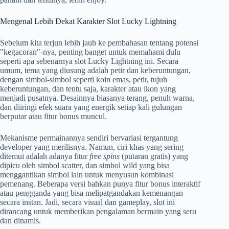
Mengenal Lebih Dekat Karakter Slot Lucky Lightning
Sebelum kita terjun lebih jauh ke pembahasan tentang potensi
"kegacoran"-nya, penting banget untuk memahami dulu
seperti apa sebenarnya slot Lucky Lightning ini. Secara
umum, tema yang diusung adalah petir dan keberuntungan,
dengan simbol-simbol seperti koin emas, petir, tujuh
keberuntungan, dan tentu saja, karakter atau ikon yang
menjadi pusatnya. Desainnya biasanya terang, penuh warna,
dan diiringi efek suara yang energik setiap kali gulungan
berputar atau fitur bonus muncul.
Mekanisme permainannya sendiri bervariasi tergantung
developer yang merilisnya. Namun, ciri khas yang sering
ditemui adalah adanya fitur
free spins
(putaran gratis) yang
dipicu oleh simbol scatter, dan simbol wild yang bisa
menggantikan simbol lain untuk menyusun kombinasi
pemenang. Beberapa versi bahkan punya fitur bonus interaktif
atau pengganda yang bisa melipatgandakan kemenangan
secara instan. Jadi, secara visual dan gameplay, slot ini
dirancang untuk memberikan pengalaman bermain yang seru
dan dinamis.