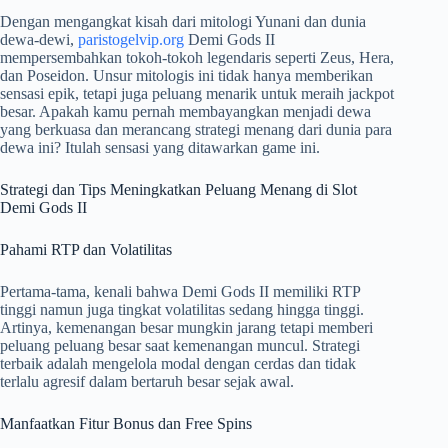
Dengan mengangkat kisah dari mitologi Yunani dan dunia
dewa-dewi,
paristogelvip.org
Demi Gods II
mempersembahkan tokoh-tokoh legendaris seperti Zeus, Hera,
dan Poseidon. Unsur mitologis ini tidak hanya memberikan
sensasi epik, tetapi juga peluang menarik untuk meraih jackpot
besar. Apakah kamu pernah membayangkan menjadi dewa
yang berkuasa dan merancang strategi menang dari dunia para
dewa ini? Itulah sensasi yang ditawarkan game ini.
Strategi dan Tips Meningkatkan Peluang Menang di Slot
Demi Gods II
Pahami RTP dan Volatilitas
Pertama-tama, kenali bahwa Demi Gods II memiliki RTP
tinggi namun juga tingkat volatilitas sedang hingga tinggi.
Artinya, kemenangan besar mungkin jarang tetapi memberi
peluang peluang besar saat kemenangan muncul. Strategi
terbaik adalah mengelola modal dengan cerdas dan tidak
terlalu agresif dalam bertaruh besar sejak awal.
Manfaatkan Fitur Bonus dan Free Spins