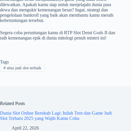
dilewatkan. Apakah kamu siap untuk menjelajahi dunia para
dewa dan mengukir kemenangan besar? Ingat, strategi dan
pengelolaan bankroll yang baik akan membantu kamu meraih
keberuntungan tersebut.
Segera coba peruntungan kamu di RTP Slot Demi Gods II dan
raih kemenangan epik di dunia mitologi penuh misteri ini!
Tags
#
situs judi slot terbaik
Related Posts
Dunia Slot Online Berubah Lagi: Inilah Tren dan Game Judi
Slot Terbaru 2025 yang Wajib Kamu Coba
April 22, 2026