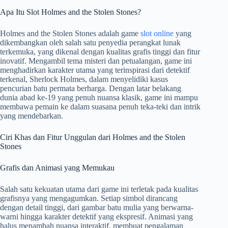
Apa Itu Slot Holmes and the Stolen Stones?
Holmes and the Stolen Stones adalah game
slot online
yang
dikembangkan oleh salah satu penyedia perangkat lunak
terkemuka, yang dikenal dengan kualitas grafis tinggi dan fitur
inovatif. Mengambil tema misteri dan petualangan, game ini
menghadirkan karakter utama yang terinspirasi dari detektif
terkenal, Sherlock Holmes, dalam menyelidiki kasus
pencurian batu permata berharga. Dengan latar belakang
dunia abad ke-19 yang penuh nuansa klasik, game ini mampu
membawa pemain ke dalam suasana penuh teka-teki dan intrik
yang mendebarkan.
Ciri Khas dan Fitur Unggulan dari Holmes and the Stolen
Stones
Grafis dan Animasi yang Memukau
Salah satu kekuatan utama dari game ini terletak pada kualitas
grafisnya yang mengagumkan. Setiap simbol dirancang
dengan detail tinggi, dari gambar batu mulia yang berwarna-
warni hingga karakter detektif yang ekspresif. Animasi yang
halus menambah nuansa interaktif, membuat pengalaman