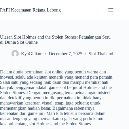
Skip
to
PAFI Kecamatan Rejang Lebong
content
Ulasan Slot Holmes and the Stolen Stones: Petualangan Seru
di Dunia Slot Online
KyaGilliam
December 7, 2025
Slot Thailand
Dalam dunia permainan slot online yang penuh warna dan
inovasi, selalu ada kejutan menarik yang menanti para pemain.
Salah satu yang sedang naik daun dan mampu memikat hati
banyak penggemar adalah game slot berjudul Holmes and the
Stolen Stones. Dengan mengusung tema petualangan misteri
dan detektif yang penuh intrik, permainan ini tidak hanya
menawarkan keseruan visual, tetapi juga peluang untuk
memenangkan hadiah besar. Bagaimana sebenarnya
kehebatan dari game ini? Mari kita telusuri bersama dalam
ulasan lengkap yang menyajikan segala yang perlu kamu
ketahui tentang slot Holmes and the Stolen Stones.