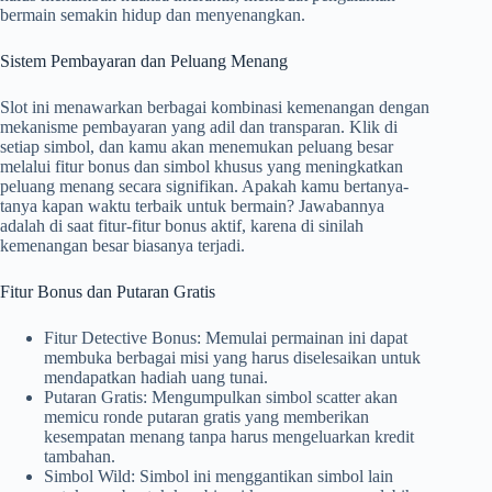
bermain semakin hidup dan menyenangkan.
Sistem Pembayaran dan Peluang Menang
Slot ini menawarkan berbagai kombinasi kemenangan dengan
mekanisme pembayaran yang adil dan transparan. Klik di
setiap simbol, dan kamu akan menemukan peluang besar
melalui fitur bonus dan simbol khusus yang meningkatkan
peluang menang secara signifikan. Apakah kamu bertanya-
tanya kapan waktu terbaik untuk bermain? Jawabannya
adalah di saat fitur-fitur bonus aktif, karena di sinilah
kemenangan besar biasanya terjadi.
Fitur Bonus dan Putaran Gratis
Fitur Detective Bonus: Memulai permainan ini dapat
membuka berbagai misi yang harus diselesaikan untuk
mendapatkan hadiah uang tunai.
Putaran Gratis: Mengumpulkan simbol scatter akan
memicu ronde putaran gratis yang memberikan
kesempatan menang tanpa harus mengeluarkan kredit
tambahan.
Simbol Wild: Simbol ini menggantikan simbol lain