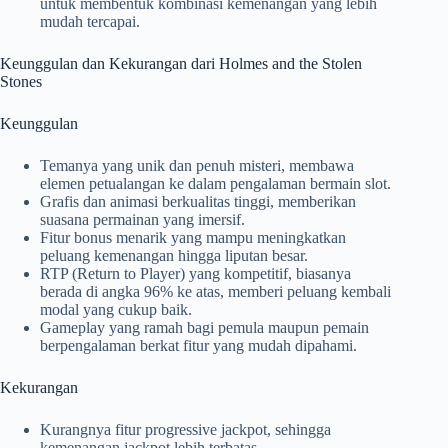
untuk membentuk kombinasi kemenangan yang lebih
mudah tercapai.
Keunggulan dan Kekurangan dari Holmes and the Stolen
Stones
Keunggulan
Temanya yang unik dan penuh misteri, membawa
elemen petualangan ke dalam pengalaman bermain slot.
Grafis dan animasi berkualitas tinggi, memberikan
suasana permainan yang imersif.
Fitur bonus menarik yang mampu meningkatkan
peluang kemenangan hingga liputan besar.
RTP (Return to Player) yang kompetitif, biasanya
berada di angka 96% ke atas, memberi peluang kembali
modal yang cukup baik.
Gameplay yang ramah bagi pemula maupun pemain
berpengalaman berkat fitur yang mudah dipahami.
Kekurangan
Kurangnya fitur progressive jackpot, sehingga
kemenangan jackpot lebih terbatas.