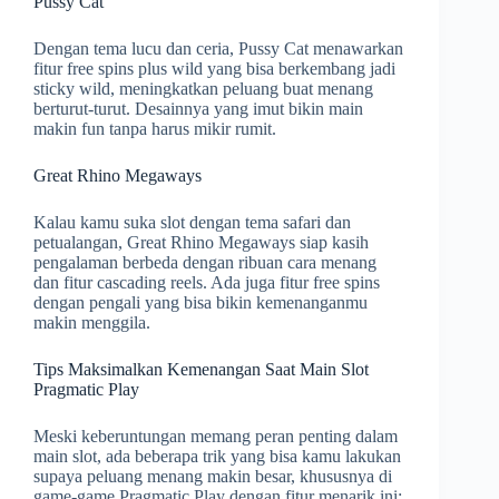
Pussy Cat
Dengan tema lucu dan ceria, Pussy Cat menawarkan
fitur free spins plus wild yang bisa berkembang jadi
sticky wild, meningkatkan peluang buat menang
berturut-turut. Desainnya yang imut bikin main
makin fun tanpa harus mikir rumit.
Great Rhino Megaways
Kalau kamu suka slot dengan tema safari dan
petualangan, Great Rhino Megaways siap kasih
pengalaman berbeda dengan ribuan cara menang
dan fitur cascading reels. Ada juga fitur free spins
dengan pengali yang bisa bikin kemenanganmu
makin menggila.
Tips Maksimalkan Kemenangan Saat Main Slot
Pragmatic Play
Meski keberuntungan memang peran penting dalam
main slot, ada beberapa trik yang bisa kamu lakukan
supaya peluang menang makin besar, khususnya di
game-game Pragmatic Play dengan fitur menarik ini: