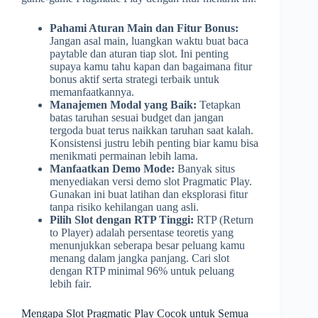
Pahami Aturan Main dan Fitur Bonus:
Jangan asal main, luangkan waktu buat baca
paytable dan aturan tiap slot. Ini penting
supaya kamu tahu kapan dan bagaimana fitur
bonus aktif serta strategi terbaik untuk
memanfaatkannya.
Manajemen Modal yang Baik:
Tetapkan
batas taruhan sesuai budget dan jangan
tergoda buat terus naikkan taruhan saat kalah.
Konsistensi justru lebih penting biar kamu bisa
menikmati permainan lebih lama.
Manfaatkan Demo Mode:
Banyak situs
menyediakan versi demo slot Pragmatic Play.
Gunakan ini buat latihan dan eksplorasi fitur
tanpa risiko kehilangan uang asli.
Pilih Slot dengan RTP Tinggi:
RTP (Return
to Player) adalah persentase teoretis yang
menunjukkan seberapa besar peluang kamu
menang dalam jangka panjang. Cari slot
dengan RTP minimal 96% untuk peluang
lebih fair.
Mengapa Slot Pragmatic Play Cocok untuk Semua