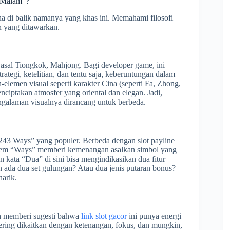
 Malam”?
a di balik namanya yang khas ini. Memahami filosofi
n yang ditawarkan.
s asal Tiongkok, Mahjong. Bagi developer game, ini
egi, ketelitian, dan tentu saja, keberuntungan dalam
elemen visual seperti karakter Cina (seperti Fa, Zhong,
ciptakan atmosfer yang oriental dan elegan. Jadi,
ngalaman visualnya dirancang untuk berbeda.
43 Ways” yang populer. Berbeda dengan slot payline
 sistem “Ways” memberi kemenangan asalkan simbol yang
n kata “Dua” di sini bisa mengindikasikan dua fitur
ada dua set gulungan? Atau dua jenis putaran bonus?
narik.
ah memberi sugesti bahwa
link slot gacor
ini punya energi
ering dikaitkan dengan ketenangan, fokus, dan mungkin,