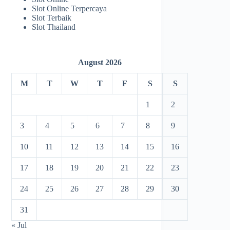
Slot Online Terpercaya
Slot Terbaik
Slot Thailand
August 2026
M
T
W
T
F
S
S
1
2
3
4
5
6
7
8
9
10
11
12
13
14
15
16
17
18
19
20
21
22
23
24
25
26
27
28
29
30
31
« Jul