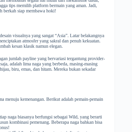
 akan membahas segala hal mulai dari mekanisme dasar,
ngga tips memilih platform bermain yang aman. Jadi,
uh berkah siap membawa hoki!
esain visualnya yang sangat “Asia”. Latar belakangnya
menciptakan atmosfer yang sakral dan penuh kekuatan.
ambah kesan klasik namun elegan.
engan jumlah payline yang bervariasi tergantung provider-
tu saja, adalah lima naga yang berbeda, masing-masing
, hijau, biru, emas, dan hitam. Mereka bukan sekadar
tama menuju kemenangan. Berikut adalah pemain-pemain
tiap naga biasanya berfungsi sebagai Wild, yang berarti
nyusun kombinasi pemenang. Beberapa naga bahkan bisa
onus!