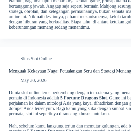
Namun, bagaimanapun menariknya sebuah game, prinsip utama dal
bertanggung jawab. Anggap saja seperti bermain Mahjong sesun
strategi, obrolan, dan ketegangan permainannya, bukan semata-ma
online ini. Nikmati desainnya, pahami mekanismenya, kelola taru
dengan hiburan yang berkualitas. Siapa tahu, di antara ketukan g
keberuntungan memang sedang menantimu.
Situs Slot Online
Menguak Kekayaan Naga: Petualangan Seru dan Strategi Menang 
May 30, 2026
Dunia slot online terus berkembang dengan tema-tema yang menari
pemain di Indonesia adalah
5 Fortune Dragons Slot
. Game ini b
perjalanan ke dalam mitologi Asia yang kaya, dihadirkan dengan 
dompet Anda tersenyum. Bagi kamu yang suka dengan simbol-simb
permata, slot ini sepertinya dirancang khusus untukmu.
Nah, sebelum kamu langsung terjun dan memutar gulungan, ada ba