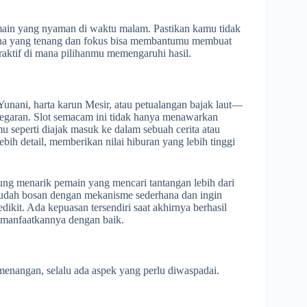
ain yang nyaman di waktu malam. Pastikan kamu tidak
asana yang tenang dan fokus bisa membantumu membuat
teraktif di mana pilihanmu memengaruhi hasil.
Yunani, harta karun Mesir, atau petualangan bajak laut—
yegaran. Slot semacam ini tidak hanya menawarkan
 seperti diajak masuk ke dalam sebuah cerita atau
ebih detail, memberikan nilai hiburan yang lebih tinggi
ung menarik pemain yang mencari tantangan lebih dari
 sudah bosan dengan mekanisme sederhana dan ingin
edikit. Ada kepuasan tersendiri saat akhirnya berhasil
manfaatkannya dengan baik.
emenangan, selalu ada aspek yang perlu diwaspadai.