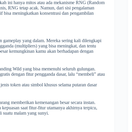
pakah ini hanya mitos atau ada mekanisme RNG (Random
knis, RNG tetap acak. Namun, dari sisi pengalaman
if bisa meningkatkan konsentrasi dan pengambilan
gameplay yang dalam. Mereka sering kali dilengkapi
ngganda (multipliers) yang bisa meningkat, dan tentu
, besar kemungkinan kamu akan berhadapan dengan
anding Wild yang bisa memenuhi seluruh gulungan.
ratis dengan fitur pengganda dasar, lalu “membeli” atau
enis token atau simbol khusus selama putaran dasar
 jarang memberikan kemenangan besar secara instan.
uasan saat fitur-fitur utamanya akhirnya terpicu,
di suatu malam yang sunyi.