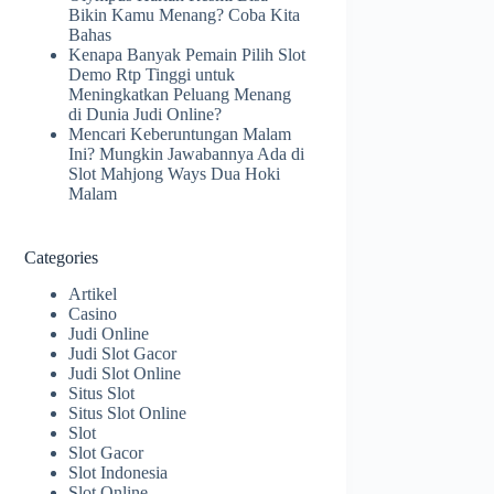
Bikin Kamu Menang? Coba Kita
Bahas
Kenapa Banyak Pemain Pilih Slot
Demo Rtp Tinggi untuk
Meningkatkan Peluang Menang
di Dunia Judi Online?
Mencari Keberuntungan Malam
Ini? Mungkin Jawabannya Ada di
Slot Mahjong Ways Dua Hoki
Malam
Categories
Artikel
Casino
Judi Online
Judi Slot Gacor
Judi Slot Online
Situs Slot
Situs Slot Online
Slot
Slot Gacor
Slot Indonesia
Slot Online