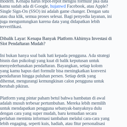
modern. Kenapa harus repot-repot mengisi formulir jika data
kamu sudah ada di Google,
hujanwd
Facebook, atau Apple?
Single Sign-On (SSO) ini adalah game changer. Dengan satu
atau dua klik, semua proses selesai. Bagi penyedia layanan, ini
juga menguntungkan karena data yang didapatkan lebih
terverifikasi.
Dibalik Layar: Kenapa Banyak Platform Akhirnya Investasi di
Slot Pendaftaran Mudah?
Ini bukan hanya soal baik hati kepada pengguna. Ada strategi
bisnis dan psikologi yang kuat di balik keputusan untuk
menyederhanakan pendaftaran. Bayangkan, setiap kolom
yang kamu hapus dari formulir bisa meningkatkan konversi
pendaftaran hingga puluhan persen. Setiap detik yang
dihemat, mengurangi kemungkinan calon pengguna untuk
berubah pikiran.
Platform yang pintar paham betul bahwa hambatan di awal
adalah musuh terbesar pertumbuhan. Mereka lebih memilih
untuk mendapatkan pengguna sebanyak-banyaknya dulu
dengan cara yang super mudah, baru kemudian secara
perlahan meminta informasi tambahan melalui cara-cara yang
lebih engaging, seperti kuis, hadiah, atau fitur personalisasi