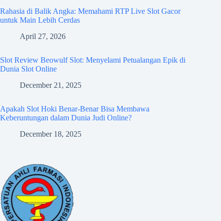
Rahasia di Balik Angka: Memahami RTP Live Slot Gacor
untuk Main Lebih Cerdas
April 27, 2026
Slot Review Beowulf Slot: Menyelami Petualangan Epik di
Dunia Slot Online
December 21, 2025
Apakah Slot Hoki Benar-Benar Bisa Membawa
Keberuntungan dalam Dunia Judi Online?
December 18, 2025