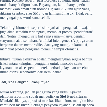
sendiri. Konsep seperti "passwordless authentication" sudah
mulai banyak digunakan. Bayangkan, kamu hanya perlu
memasukkan email atau nomor HP, lalu klik link ajaib yang
dikirim ke inbox atau SMS, dan langsung masuk. Tidak perlu
mengingat password sama sekali.
Teknologi biometrik seperti sidik jari atau pengenalan wajah
juga akan semakin terintegrasi, membuat proses "pendaftaran"
dan "login" menjadi satu hal yang sama—hanya dengan
senyuman atau sentuhan. Artificial Intelligence (AI) juga akan
berperan dalam memprediksi data yang mungkin kamu isi,
membuat proses pengisian formulir hampir otomatis.
Intinya, tujuan akhirnya adalah menghilangkan segala bentuk
friksi antara keinginan pengguna untuk mencoba suatu
layanan dan akses penuh mereka terhadap layanan tersebut.
Itulah esensi sebenarnya dari kemudahan.
Jadi, Apa Langkah Selanjutnya?
Mulai sekarang, jadilah pengguna yang kritis. Apakah
platform favoritmu sudah menyediakan
Slot Pendaftaran
Mudah
? Jika iya, apresiasi mereka. Jika belum, mungkin bisa
kamu beri masukan. Sebagai penyedia layanan, selalu uji coba