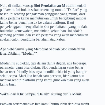
Nah, di sinilah konsep
Slot Pendaftaran Mudah
menjadi
pahlawan. Ini bukan sekadar tentang tombol "Daftar" yang
besar. Ini tentang pengalaman pengguna yang mulus, dari
detik pertama kamu memutuskan untuk bergabung sampai
kamu benar-benar masuk ke dalam platform. Bagi
penyelenggara, menyediakan slot pendaftaran yang mudah
bukanlah kemewahan, melainkan kebutuhan. Ini adalah
gerbang pertama dan kesan pertama yang akan menentukan
apakah calon pengguna bertahan atau kabur.
Apa Sebenarnya yang Membuat Sebuah Slot Pendaftaran
Bisa Dibilang "Mudah"?
Mudah itu subjektif, tapi dalam dunia digital, ada beberapa
parameter yang bisa diukur. Slot pendaftaran yang benar-
benar user-friendly biasanya memiliki ciri-ciri yang hampir
selalu sama. Mari kita bedah satu per satu, biar kamu bisa
menilai sendiri platform yang kamu gunakan atau yang akan
kamu buat.
Waktu dari Klik Sampai "Dalam" Kurang dari 2 Menit
Patokan sederhananya: jika kamu butuh lebih dari dua menit