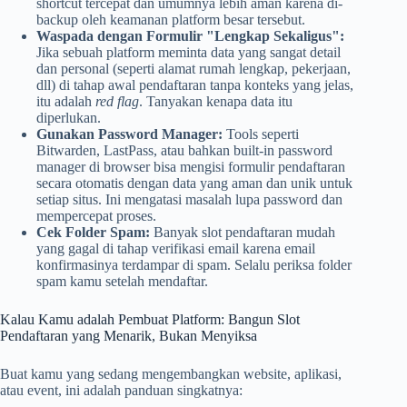
shortcut tercepat dan umumnya lebih aman karena di-
backup oleh keamanan platform besar tersebut.
Waspada dengan Formulir "Lengkap Sekaligus":
Jika sebuah platform meminta data yang sangat detail
dan personal (seperti alamat rumah lengkap, pekerjaan,
dll) di tahap awal pendaftaran tanpa konteks yang jelas,
itu adalah
red flag
. Tanyakan kenapa data itu
diperlukan.
Gunakan Password Manager:
Tools seperti
Bitwarden, LastPass, atau bahkan built-in password
manager di browser bisa mengisi formulir pendaftaran
secara otomatis dengan data yang aman dan unik untuk
setiap situs. Ini mengatasi masalah lupa password dan
mempercepat proses.
Cek Folder Spam:
Banyak slot pendaftaran mudah
yang gagal di tahap verifikasi email karena email
konfirmasinya terdampar di spam. Selalu periksa folder
spam kamu setelah mendaftar.
Kalau Kamu adalah Pembuat Platform: Bangun Slot
Pendaftaran yang Menarik, Bukan Menyiksa
Buat kamu yang sedang mengembangkan website, aplikasi,
atau event, ini adalah panduan singkatnya: