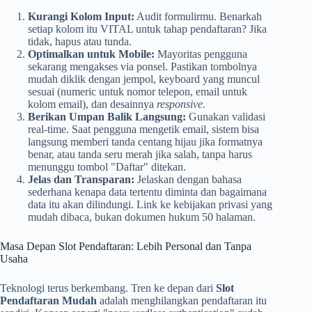
Kurangi Kolom Input:
Audit formulirmu. Benarkah
setiap kolom itu VITAL untuk tahap pendaftaran? Jika
tidak, hapus atau tunda.
Optimalkan untuk Mobile:
Mayoritas pengguna
sekarang mengakses via ponsel. Pastikan tombolnya
mudah diklik dengan jempol, keyboard yang muncul
sesuai (numeric untuk nomor telepon, email untuk
kolom email), dan desainnya
responsive
.
Berikan Umpan Balik Langsung:
Gunakan validasi
real-time. Saat pengguna mengetik email, sistem bisa
langsung memberi tanda centang hijau jika formatnya
benar, atau tanda seru merah jika salah, tanpa harus
menunggu tombol "Daftar" ditekan.
Jelas dan Transparan:
Jelaskan dengan bahasa
sederhana kenapa data tertentu diminta dan bagaimana
data itu akan dilindungi. Link ke kebijakan privasi yang
mudah dibaca, bukan dokumen hukum 50 halaman.
Masa Depan Slot Pendaftaran: Lebih Personal dan Tanpa
Usaha
Teknologi terus berkembang. Tren ke depan dari
Slot
Pendaftaran Mudah
adalah menghilangkan pendaftaran itu