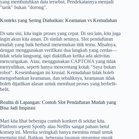
yang membutuhkan data tersebut. Pendekatannya menjadi
"tarik" bukan "dorong".
Konteks yang Sering Diabaikan: Keamanan vs Kemudahan
Di satu sisi, kita ingin proses yang cepat. Di sisi lain, kita juga
ingin akun kita aman. Di sinilah seninya. Slot pendaftaran
mudah yang baik berhasil menemukan titik temu. Misalnya,
dengan menggunakan verifikasi dua langkah yang cerdas—
tidak selalu langsung, tapi diaktifkan ketika ada aktivitas
mencurigakan. Atau, menggunakan CAPTCHA yang tidak
menyulitkan, seperti hanya mencentang kotak "Saya bukan
robot". Keseimbangan ini krusial. Kemudahan tidak boleh
mengorbankan keamanan, dan sebaliknya, keamanan tidak
boleh dijadikan alasan untuk membuat proses yang berbelit-
belit.
Realita di Lapangan: Contoh Slot Pendaftaran Mudah yang
Bisa Jadi Inspirasi
Mari kita lihat beberapa contoh konkret di sekitar kita.
Platform seperti Spotify atau Netflix sangat paham betul
konsep ini. Mereka seringkali hanya meminta email untuk
memulai trial. Bahkan, beberapa layanan streaming musik