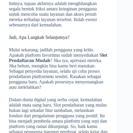
Intinya, tujuan akhirnya adalah menghilangkan
segala bentuk friksi antara keinginan pengguna
untuk mencoba suatu layanan dan akses penuh
mereka terhadap layanan tersebut. Itulah esensi
sebenarnya dari kemudahan.
Jadi, Apa Langkah Selanjutnya?
Mulai sekarang, jadilah pengguna yang kritis.
Apakah platform favoritmu sudah menyediakan
Slot
Pendaftaran Mudah
? Jika iya, apresiasi mereka.
Jika belum, mungkin bisa kamu beri masukan.
Sebagai penyedia layanan, selalu uji coba proses
pendaftaran platformmu sendiri. Rasakan sebagai
pengguna baru. Apakah prosesnya menyenangkan
atau melelahkan?
Dalam dunia digital yang serba cepat, kemudahan
adalah mata uang baru. Slot pendaftaran yang mulus
bukan lagi sekadar fitur tambahan, melainkan
fondasi dari pengalaman pengguna yang positif. Itu
bisa menjadi pembeda antara platform yang sepi dan
platform yang ramai dikunjungi. So, baik kamu
sebagai pengguna maupun pembuat, selalu kejar dan