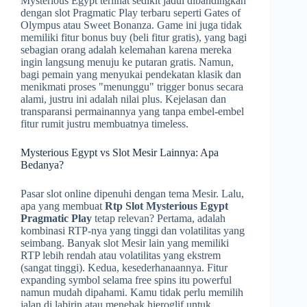
Mysterious Egypt terlihat sedikit jadul dibandingkan
dengan slot Pragmatic Play terbaru seperti Gates of
Olympus atau Sweet Bonanza. Game ini juga tidak
memiliki fitur bonus buy (beli fitur gratis), yang bagi
sebagian orang adalah kelemahan karena mereka
ingin langsung menuju ke putaran gratis. Namun,
bagi pemain yang menyukai pendekatan klasik dan
menikmati proses "menunggu" trigger bonus secara
alami, justru ini adalah nilai plus. Kejelasan dan
transparansi permainannya yang tanpa embel-embel
fitur rumit justru membuatnya timeless.
Mysterious Egypt vs Slot Mesir Lainnya: Apa
Bedanya?
Pasar slot online dipenuhi dengan tema Mesir. Lalu,
apa yang membuat
Rtp Slot Mysterious Egypt
Pragmatic Play
tetap relevan? Pertama, adalah
kombinasi RTP-nya yang tinggi dan volatilitas yang
seimbang. Banyak slot Mesir lain yang memiliki
RTP lebih rendah atau volatilitas yang ekstrem
(sangat tinggi). Kedua, kesederhanaannya. Fitur
expanding symbol selama free spins itu powerful
namun mudah dipahami. Kamu tidak perlu memilih
jalan di labirin atau menebak hieroglif untuk