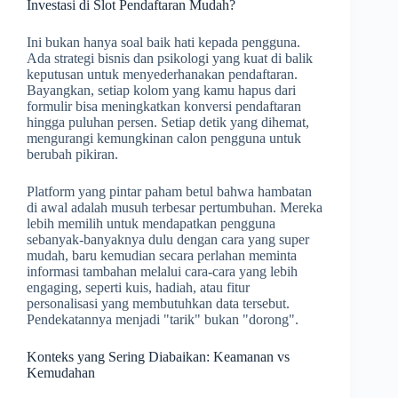
Investasi di Slot Pendaftaran Mudah?
Ini bukan hanya soal baik hati kepada pengguna.
Ada strategi bisnis dan psikologi yang kuat di balik
keputusan untuk menyederhanakan pendaftaran.
Bayangkan, setiap kolom yang kamu hapus dari
formulir bisa meningkatkan konversi pendaftaran
hingga puluhan persen. Setiap detik yang dihemat,
mengurangi kemungkinan calon pengguna untuk
berubah pikiran.
Platform yang pintar paham betul bahwa hambatan
di awal adalah musuh terbesar pertumbuhan. Mereka
lebih memilih untuk mendapatkan pengguna
sebanyak-banyaknya dulu dengan cara yang super
mudah, baru kemudian secara perlahan meminta
informasi tambahan melalui cara-cara yang lebih
engaging, seperti kuis, hadiah, atau fitur
personalisasi yang membutuhkan data tersebut.
Pendekatannya menjadi "tarik" bukan "dorong".
Konteks yang Sering Diabaikan: Keamanan vs
Kemudahan