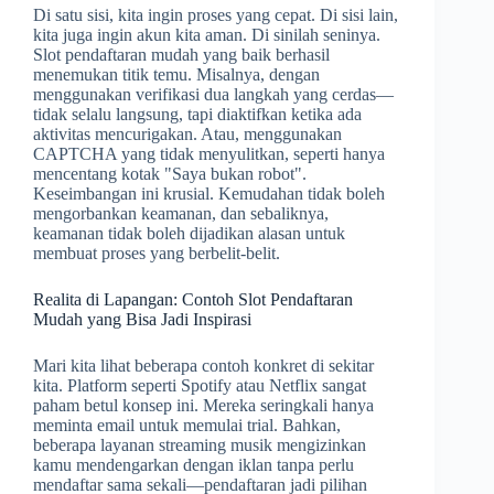
Di satu sisi, kita ingin proses yang cepat. Di sisi lain,
kita juga ingin akun kita aman. Di sinilah seninya.
Slot pendaftaran mudah yang baik berhasil
menemukan titik temu. Misalnya, dengan
menggunakan verifikasi dua langkah yang cerdas—
tidak selalu langsung, tapi diaktifkan ketika ada
aktivitas mencurigakan. Atau, menggunakan
CAPTCHA yang tidak menyulitkan, seperti hanya
mencentang kotak "Saya bukan robot".
Keseimbangan ini krusial. Kemudahan tidak boleh
mengorbankan keamanan, dan sebaliknya,
keamanan tidak boleh dijadikan alasan untuk
membuat proses yang berbelit-belit.
Realita di Lapangan: Contoh Slot Pendaftaran
Mudah yang Bisa Jadi Inspirasi
Mari kita lihat beberapa contoh konkret di sekitar
kita. Platform seperti Spotify atau Netflix sangat
paham betul konsep ini. Mereka seringkali hanya
meminta email untuk memulai trial. Bahkan,
beberapa layanan streaming musik mengizinkan
kamu mendengarkan dengan iklan tanpa perlu
mendaftar sama sekali—pendaftaran jadi pilihan