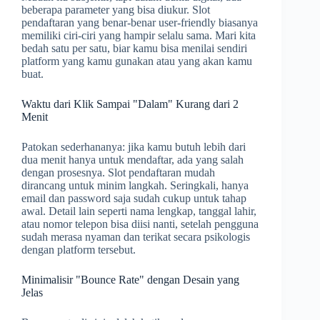
beberapa parameter yang bisa diukur. Slot
pendaftaran yang benar-benar user-friendly biasanya
memiliki ciri-ciri yang hampir selalu sama. Mari kita
bedah satu per satu, biar kamu bisa menilai sendiri
platform yang kamu gunakan atau yang akan kamu
buat.
Waktu dari Klik Sampai "Dalam" Kurang dari 2
Menit
Patokan sederhananya: jika kamu butuh lebih dari
dua menit hanya untuk mendaftar, ada yang salah
dengan prosesnya. Slot pendaftaran mudah
dirancang untuk minim langkah. Seringkali, hanya
email dan password saja sudah cukup untuk tahap
awal. Detail lain seperti nama lengkap, tanggal lahir,
atau nomor telepon bisa diisi nanti, setelah pengguna
sudah merasa nyaman dan terikat secara psikologis
dengan platform tersebut.
Minimalisir "Bounce Rate" dengan Desain yang
Jelas