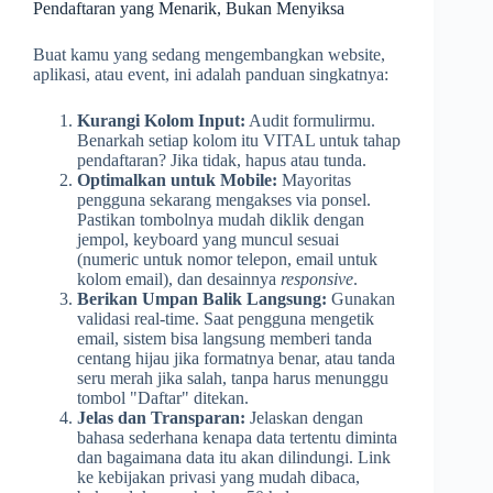
Pendaftaran yang Menarik, Bukan Menyiksa
Buat kamu yang sedang mengembangkan website,
aplikasi, atau event, ini adalah panduan singkatnya:
Kurangi Kolom Input:
Audit formulirmu.
Benarkah setiap kolom itu VITAL untuk tahap
pendaftaran? Jika tidak, hapus atau tunda.
Optimalkan untuk Mobile:
Mayoritas
pengguna sekarang mengakses via ponsel.
Pastikan tombolnya mudah diklik dengan
jempol, keyboard yang muncul sesuai
(numeric untuk nomor telepon, email untuk
kolom email), dan desainnya
responsive
.
Berikan Umpan Balik Langsung:
Gunakan
validasi real-time. Saat pengguna mengetik
email, sistem bisa langsung memberi tanda
centang hijau jika formatnya benar, atau tanda
seru merah jika salah, tanpa harus menunggu
tombol "Daftar" ditekan.
Jelas dan Transparan:
Jelaskan dengan
bahasa sederhana kenapa data tertentu diminta
dan bagaimana data itu akan dilindungi. Link
ke kebijakan privasi yang mudah dibaca,