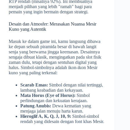
RTP rendah (misalnya 92%). Ini membuatnya
menjadi pilihan yang lebih "ramah" bagi para
pemain yang ingin bermain dengan strategi.
Desain dan Atmosfer: Merasakan Nuansa Mesir
Kuno yang Autentik
Masuk ke dalam game ini, kamu langsung dibawa
ke depan sebuah piramida besar di bawah langit
senja yang berwarna jingga keemasan. Desainnya
sengaja dibuat klasik, mengingatkan pada slot fisik
zaman dulu, tetapi dengan sentuhan digital yang
halus. Simbol-simbolnya adalah ikon-ikon Mesir
kuno yang paling terkenal:
Scarab Emas:
Simbol dengan nilai tertinggi,
lambang keabadian dan kekayaan.
Mata Horus (Eye of Horus):
Simbol
perlindungan dan kekuatan kerajaan.
Patung Anubis:
Dewa kematian yang
menjaga jalan menuju harta karun.
Hieroglif A, K, Q, J, 10, 9:
Simbol-simbol
rendah yang didesain dengan font khas Mesir.