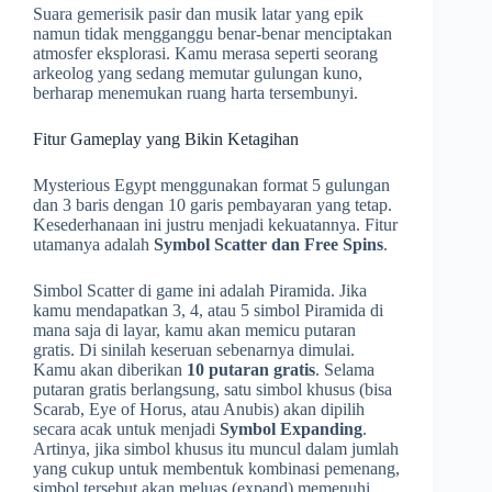
Suara gemerisik pasir dan musik latar yang epik
namun tidak mengganggu benar-benar menciptakan
atmosfer eksplorasi. Kamu merasa seperti seorang
arkeolog yang sedang memutar gulungan kuno,
berharap menemukan ruang harta tersembunyi.
Fitur Gameplay yang Bikin Ketagihan
Mysterious Egypt menggunakan format 5 gulungan
dan 3 baris dengan 10 garis pembayaran yang tetap.
Kesederhanaan ini justru menjadi kekuatannya. Fitur
utamanya adalah
Symbol Scatter dan Free Spins
.
Simbol Scatter di game ini adalah Piramida. Jika
kamu mendapatkan 3, 4, atau 5 simbol Piramida di
mana saja di layar, kamu akan memicu putaran
gratis. Di sinilah keseruan sebenarnya dimulai.
Kamu akan diberikan
10 putaran gratis
. Selama
putaran gratis berlangsung, satu simbol khusus (bisa
Scarab, Eye of Horus, atau Anubis) akan dipilih
secara acak untuk menjadi
Symbol Expanding
.
Artinya, jika simbol khusus itu muncul dalam jumlah
yang cukup untuk membentuk kombinasi pemenang,
simbol tersebut akan meluas (expand) memenuhi