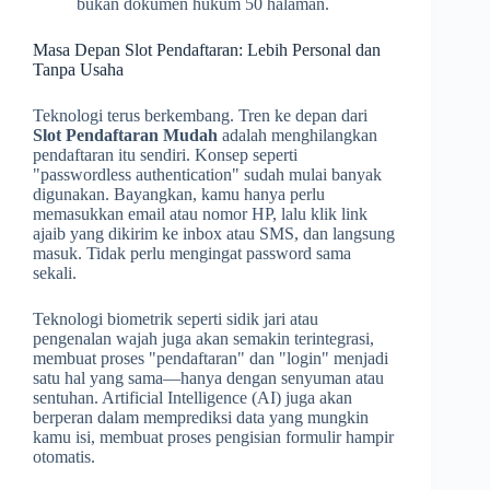
bukan dokumen hukum 50 halaman.
Masa Depan Slot Pendaftaran: Lebih Personal dan
Tanpa Usaha
Teknologi terus berkembang. Tren ke depan dari
Slot Pendaftaran Mudah
adalah menghilangkan
pendaftaran itu sendiri. Konsep seperti
"passwordless authentication" sudah mulai banyak
digunakan. Bayangkan, kamu hanya perlu
memasukkan email atau nomor HP, lalu klik link
ajaib yang dikirim ke inbox atau SMS, dan langsung
masuk. Tidak perlu mengingat password sama
sekali.
Teknologi biometrik seperti sidik jari atau
pengenalan wajah juga akan semakin terintegrasi,
membuat proses "pendaftaran" dan "login" menjadi
satu hal yang sama—hanya dengan senyuman atau
sentuhan. Artificial Intelligence (AI) juga akan
berperan dalam memprediksi data yang mungkin
kamu isi, membuat proses pengisian formulir hampir
otomatis.