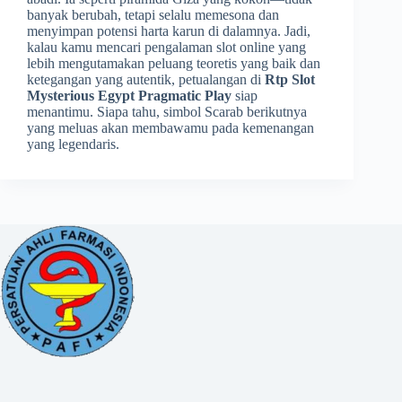
banyak berubah, tetapi selalu memesona dan
menyimpan potensi harta karun di dalamnya. Jadi,
kalau kamu mencari pengalaman slot online yang
lebih mengutamakan peluang teoretis yang baik dan
ketegangan yang autentik, petualangan di
Rtp Slot
Mysterious Egypt Pragmatic Play
siap
menantimu. Siapa tahu, simbol Scarab berikutnya
yang meluas akan membawamu pada kemenangan
yang legendaris.